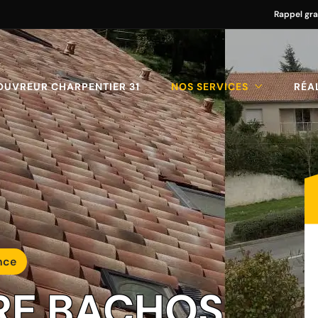
Rappel gra
OUVREUR CHARPENTIER 31
NOS SERVICES
RÉA
nce
URE BACHOS