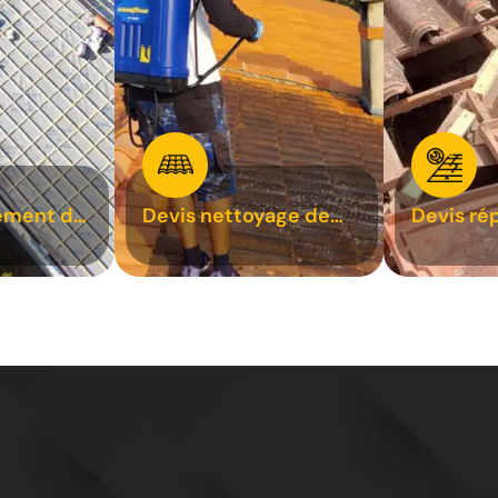
ement de
Devis nettoyage de
Devis ré
toiture 31
toiture 3