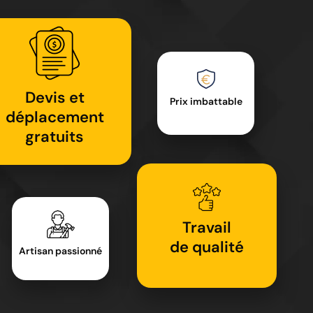
Devis et
Prix imbattable
déplacement
gratuits
Travail
de qualité
Artisan passionné