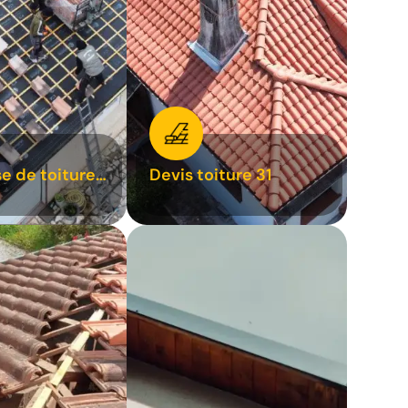
se de toiture
Devis toiture 31