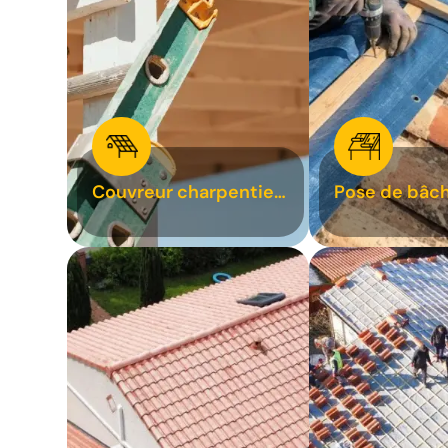
Couvreur charpentier
Pose de bâch
31
bâchage de t