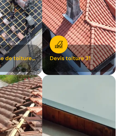
se de toiture
Devis toiture 31