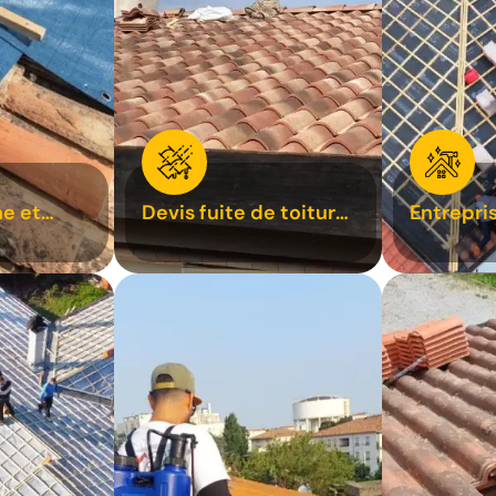
e et
Devis fuite de toiture
Entrepri
oiture 31
31
31