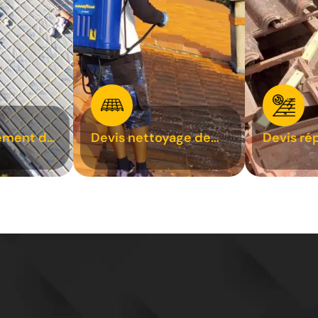
ement de
Devis nettoyage de
Devis ré
toiture 31
toiture 3