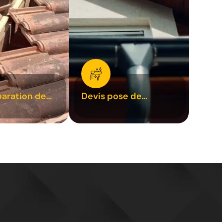
paration de
Devis pose de
1
gouttière 31