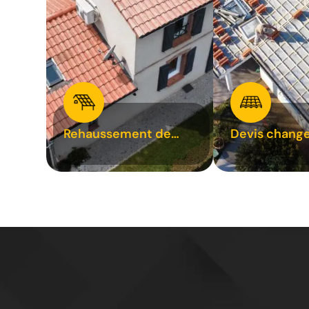
Rehaussement de
Devis chang
toiture 31
tuile 31