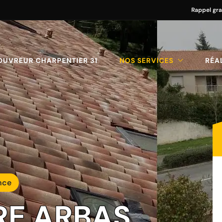
Rappel gra
OUVREUR CHARPENTIER 31
NOS SERVICES
RÉA
nce
RE ARBAS