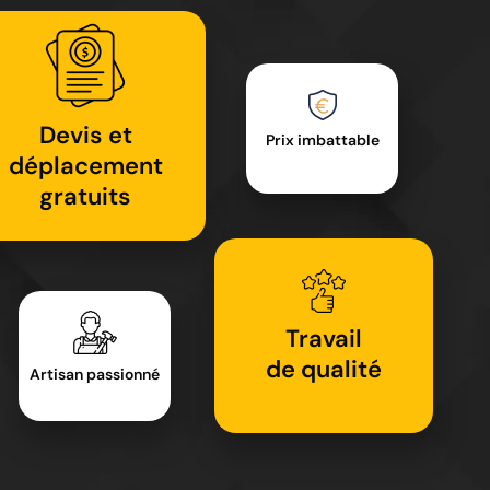
Devis et
Prix imbattable
déplacement
gratuits
Travail
de qualité
Artisan passionné