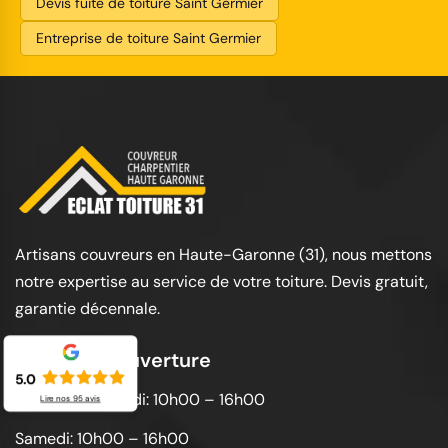
Devis fuite de toiture Saint Germier
Entreprise de toiture Saint Germier
Artisans couvreurs en Haute-Garonne (31), nous mettons
notre expertise au service de votre toiture. Devis gratuit,
garantie décennale.
Horaires d'ouverture
5.0
Lundi au vendredi: 10h00 – 16h00
Lire nos
95
avis
Samedi: 10h00 – 16h00