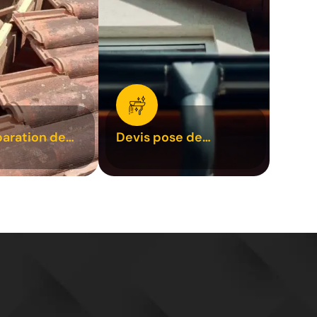
paration de
Devis pose de
1
gouttière 31