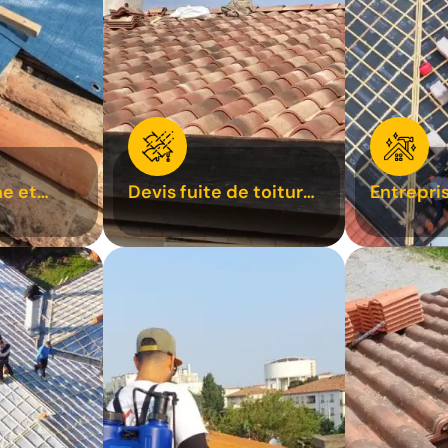
e et
Devis fuite de toiture
Entrepri
oiture 31
31
31