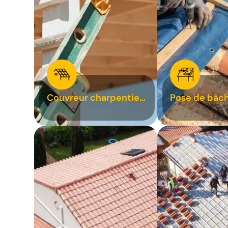
Couvreur charpentier
Pose de bâch
31
bâchage de t