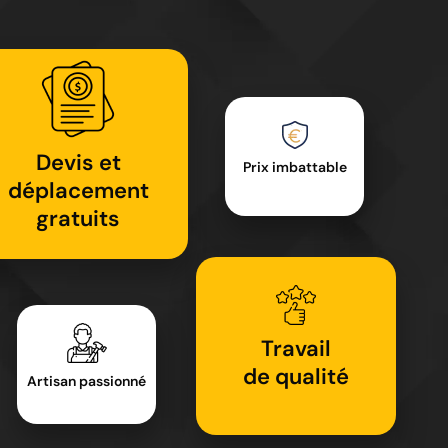
Devis et
Prix imbattable
déplacement
gratuits
Travail
de qualité
Artisan passionné