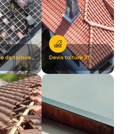
se de toiture
Devis toiture 31