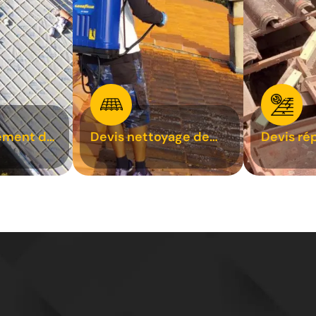
ement de
Devis nettoyage de
Devis ré
toiture 31
toiture 3