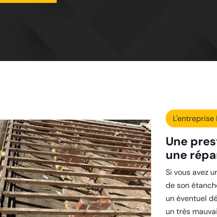
L'entreprise 
Une pres
une répa
Si vous avez u
de son étanché
un éventuel dé
un très mauvai