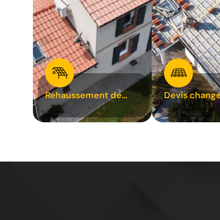
Rehaussement de
Devis chang
toiture 31
tuile 31