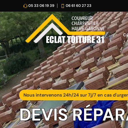
05 33 06 19 39
06 61 60 27 23
C
Nous intervenons 24h/24 sur 7j/7 en cas d'urge
DEVIS RÉPAR