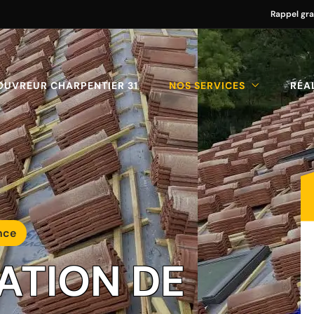
Rappel gra
OUVREUR CHARPENTIER 31
NOS SERVICES
RÉA
nce
ATION DE