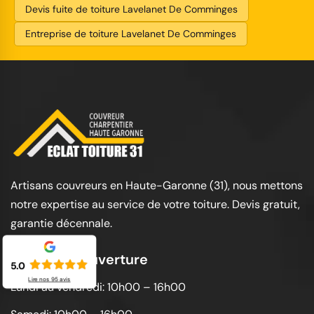
Devis fuite de toiture Lavelanet De Comminges
Entreprise de toiture Lavelanet De Comminges
Artisans couvreurs en Haute-Garonne (31), nous mettons
notre expertise au service de votre toiture. Devis gratuit,
garantie décennale.
Horaires d'ouverture
5.0
Lire nos
95
avis
Lundi au vendredi: 10h00 – 16h00