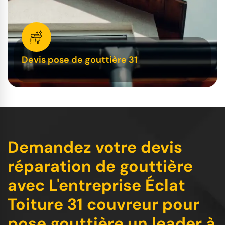
Devis pose de gouttière 31
Demandez votre devis
réparation de gouttière
avec L'entreprise Éclat
Toiture 31 couvreur pour
pose gouttière un leader à