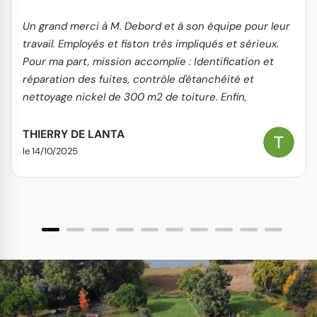
Un grand merci à M. Debord et à son équipe pour leur
travail. Employés et fiston très impliqués et sérieux.
Pour ma part, mission accomplie : Identification et
réparation des fuites, contrôle d'étanchéité et
nettoyage nickel de 300 m2 de toiture. Enfin,
concernant l'aspect financier, le rapport
coût/prestation est très correct. Je recommande
THIERRY DE LANTA
sans hésitation.
le 14/10/2025