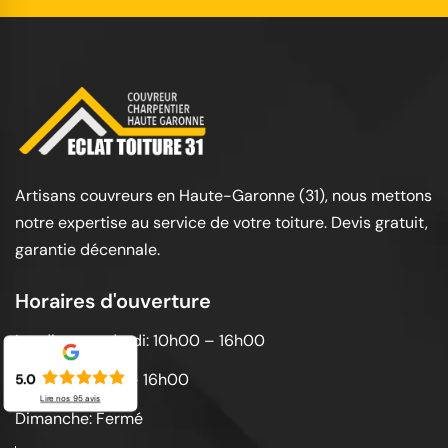
Artisans couvreurs en Haute-Garonne (31), nous mettons
notre expertise au service de votre toiture. Devis gratuit,
garantie décennale.
Horaires d'ouverture
Lundi au vendredi: 10h00 – 16h00
Samedi: 10h00 – 16h00
5.0
Lire nos
95
avis
Dimanche: Fermé