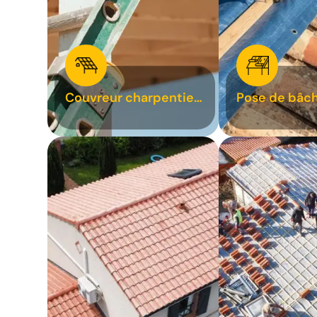
Couvreur charpentier
Pose de bâch
31
bâchage de t