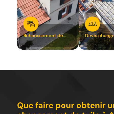
Rehaussement de
Devis chang
toiture 31
tuile 31
Que faire pour obtenir u