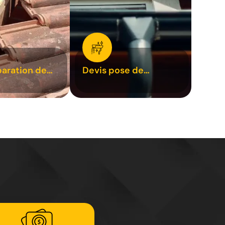
paration de
Devis pose de
1
gouttière 31