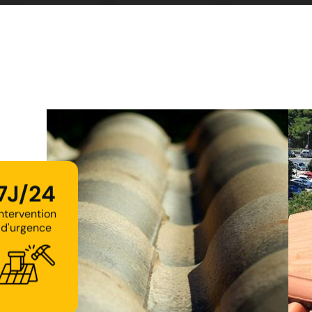
7J/24
Intervention
d'urgence