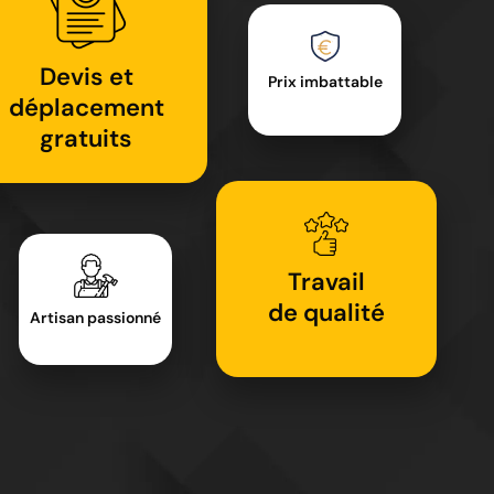
Devis et
Prix imbattable
déplacement
gratuits
Travail
de qualité
Artisan passionné