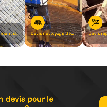
ement de
Devis nettoyage de
Devis ré
toiture 31
toiture 3
n devis pour le