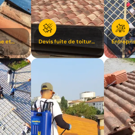
e et
Devis fuite de toiture
Entrepri
oiture 31
31
31