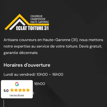
Artisans couvreurs en Haute-Garonne (31), nous mettons
notre expertise au service de votre toiture. Devis gratuit,
garantie décennale.
Horaires d'ouverture
Lundi au vendredi: 10h00 – 16h00
Samedi: 10h00 – 16h00
5.0
Dimanche: Fermé
Lire nos
95
avis