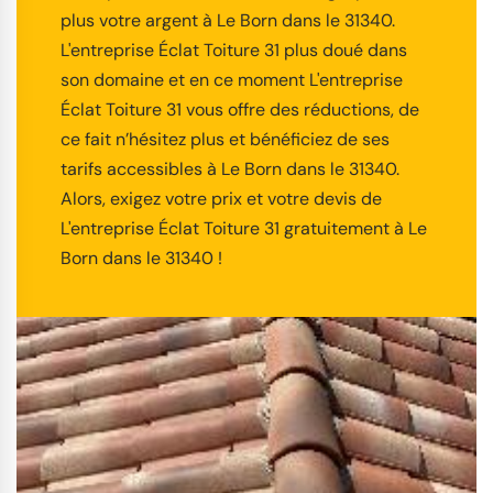
plus votre argent à Le Born dans le 31340.
L'entreprise Éclat Toiture 31 plus doué dans
son domaine et en ce moment L'entreprise
Éclat Toiture 31 vous offre des réductions, de
ce fait n’hésitez plus et bénéficiez de ses
tarifs accessibles à Le Born dans le 31340.
Alors, exigez votre prix et votre devis de
L'entreprise Éclat Toiture 31 gratuitement à Le
Born dans le 31340 !