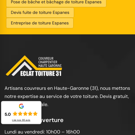
Pose de bâche et bâchage de toiture Espanes
Devis fuite de toiture Espanes
Entreprise de toiture Espanes
Artisans couvreurs en Haute-Garonne (31), nous mettons
notre expertise au service de votre toiture. Devis gratuit,
garantie décennale.
5.0
Horaires d'ouverture
Lire nos
95
avis
Lundi au vendredi: 10h00 – 16h00