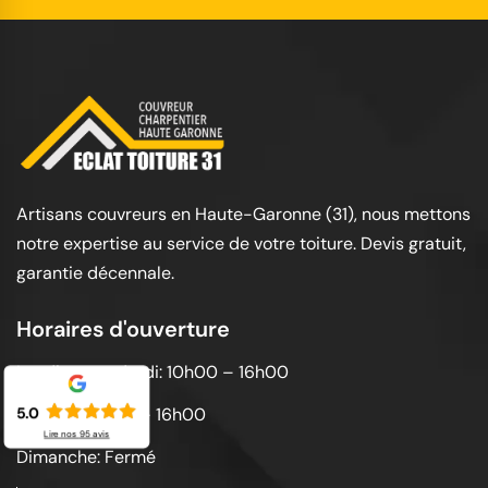
Artisans couvreurs en Haute-Garonne (31), nous mettons
notre expertise au service de votre toiture. Devis gratuit,
garantie décennale.
Horaires d'ouverture
Lundi au vendredi: 10h00 – 16h00
Samedi: 10h00 – 16h00
5.0
Lire nos
95
avis
Dimanche: Fermé