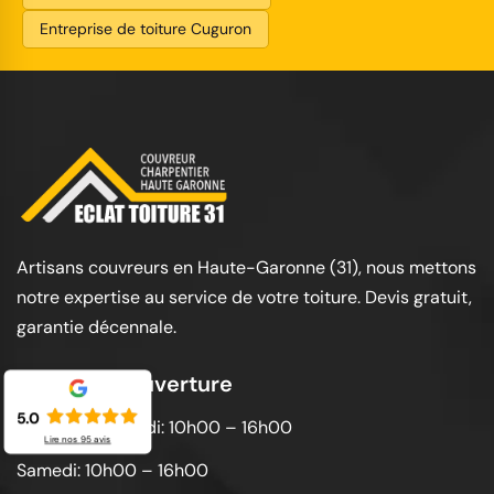
Entreprise de toiture Cuguron
Artisans couvreurs en Haute-Garonne (31), nous mettons
notre expertise au service de votre toiture. Devis gratuit,
garantie décennale.
Horaires d'ouverture
5.0
Lundi au vendredi: 10h00 – 16h00
Lire nos
95
avis
Samedi: 10h00 – 16h00