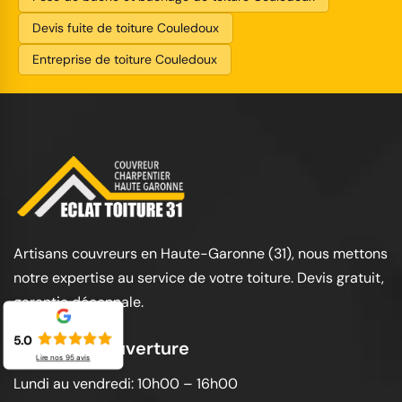
Devis fuite de toiture Couledoux
Entreprise de toiture Couledoux
Artisans couvreurs en Haute-Garonne (31), nous mettons
notre expertise au service de votre toiture. Devis gratuit,
garantie décennale.
5.0
Horaires d'ouverture
Lire nos
95
avis
Lundi au vendredi: 10h00 – 16h00