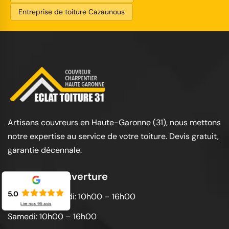
Entreprise de toiture Cazaunous
Artisans couvreurs en Haute-Garonne (31), nous mettons
notre expertise au service de votre toiture. Devis gratuit,
garantie décennale.
Horaires d'ouverture
5.0
Lundi au vendredi: 10h00 – 16h00
Lire nos
95
avis
Samedi: 10h00 – 16h00