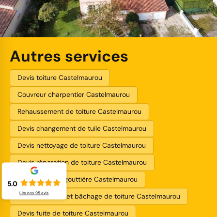
Autres services
Devis toiture Castelmaurou
Couvreur charpentier Castelmaurou
Rehaussement de toiture Castelmaurou
Devis changement de tuile Castelmaurou
Devis nettoyage de toiture Castelmaurou
Devis réparation de toiture Castelmaurou
Devis pose de gouttière Castelmaurou
5.0
Lire nos
95
avis
Pose de bâche et bâchage de toiture Castelmaurou
Devis fuite de toiture Castelmaurou