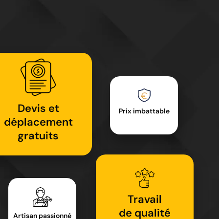
Devis et
Prix imbattable
déplacement
gratuits
Travail
de qualité
Artisan passionné