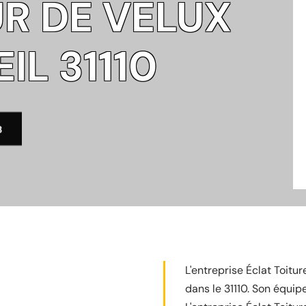
R DE VELUX
IL 31110
3
L'entreprise Éclat Toitur
dans le 31110. Son équip