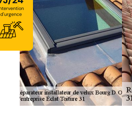
7J/24
Intervention
d'urgence