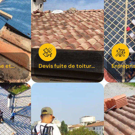
e et
Devis fuite de toiture
Entrepri
oiture 31
31
31