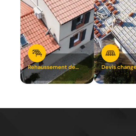
Rehaussement de
Devis chang
toiture 31
tuile 31