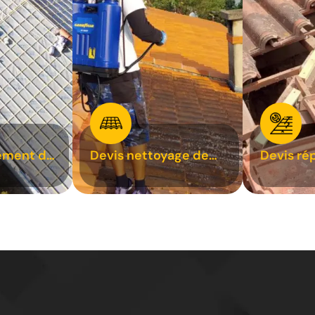
ement de
Devis nettoyage de
Devis ré
toiture 31
toiture 3