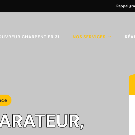
Rappel gra
OUVREUR CHARPENTIER 31
NOS SERVICES
RÉA
nce
PARATEUR,