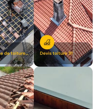
se de toiture
Devis toiture 31