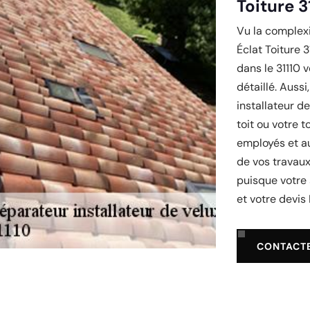
Toiture 3
Vu la complexi
Éclat Toiture 
dans le 31110 
détaillé. Auss
installateur d
toit ou votre t
employés et au
de vos travaux
puisque votre 
et votre devis 
CONTACT