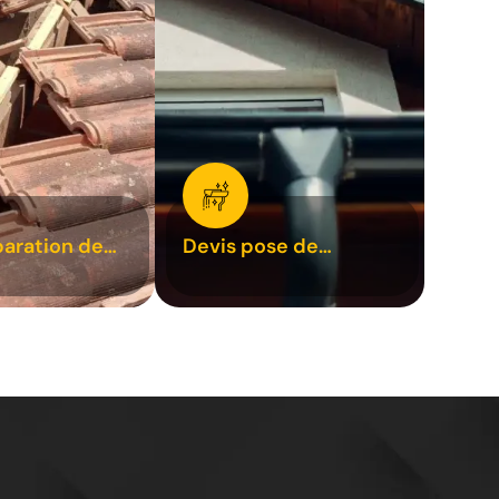
paration de
Devis pose de
1
gouttière 31