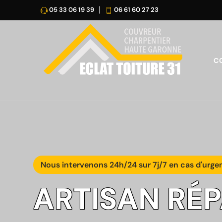
05 33 06 19 39
06 61 60 27 23
C
Nous intervenons 24h/24 sur 7j/7 en cas d'urge
ARTISAN RÉ