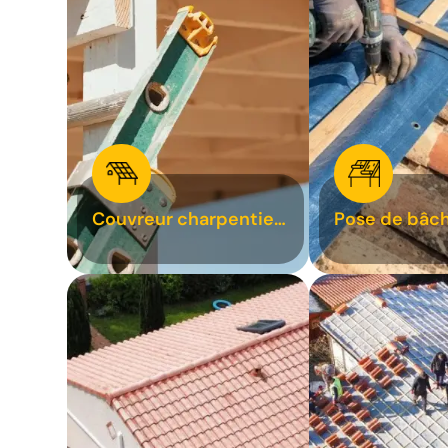
Couvreur charpentier
Pose de bâch
31
bâchage de t