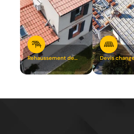
Rehaussement de
Devis chang
toiture 31
tuile 31