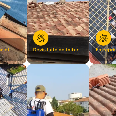
e et
Devis fuite de toiture
Entrepri
oiture 31
31
31