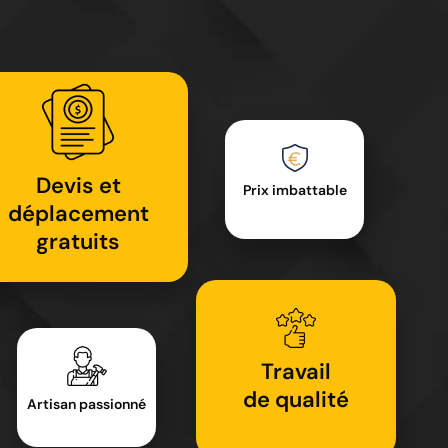
Devis et
Prix imbattable
déplacement
gratuits
Travail
de qualité
Artisan passionné