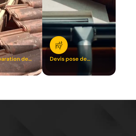
paration de
Devis pose de
1
gouttière 31