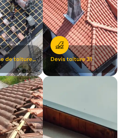
se de toiture
Devis toiture 31