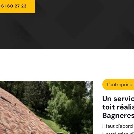
 61 60 27 23
L'entreprise 
Un servic
toit réal
Bagnere
Il faut d’abor