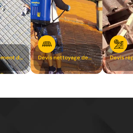
ement de
Devis nettoyage de
Devis ré
toiture 31
toiture 3