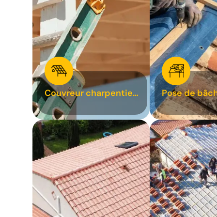
Couvreur charpentier
Pose de bâch
31
bâchage de t