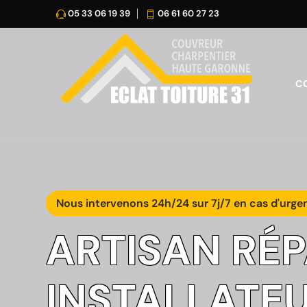
05 33 06 19 39
06 61 60 27 23
C
Nous intervenons 24h/24 sur 7j/7 en cas d'urge
ARTISAN RÉ
INSTALLATEU