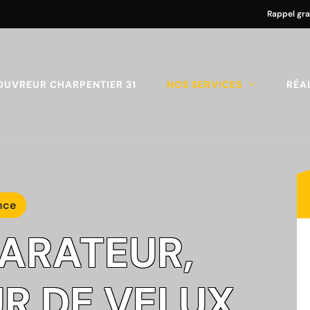
Rappel gra
OUVREUR CHARPENTIER 31
NOS SERVICES
RÉA
nce
PARATEUR,
R DE VELUX