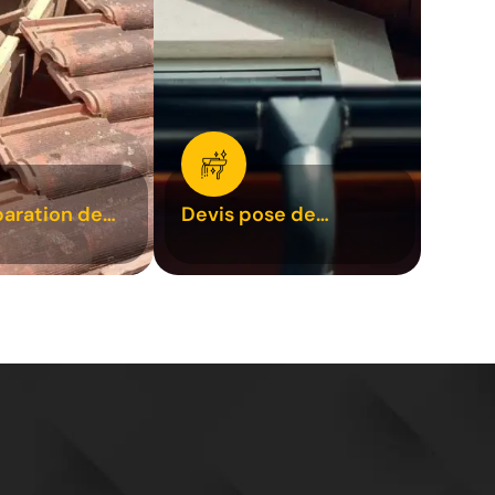
paration de
Devis pose de
1
gouttière 31