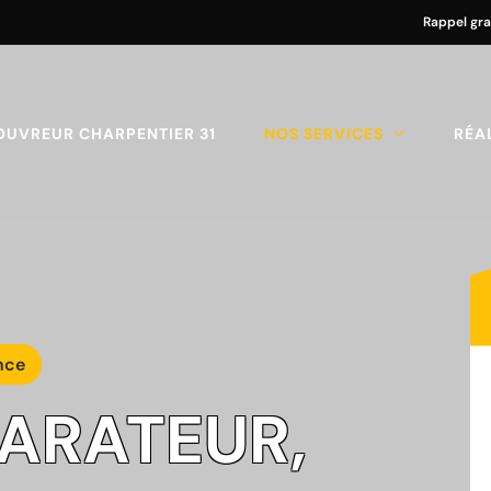
Rappel gra
OUVREUR CHARPENTIER 31
NOS SERVICES
RÉA
nce
PARATEUR,